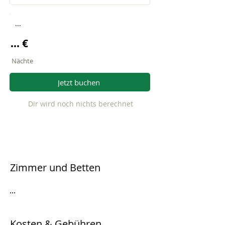
...
... €
Nächte
Jetzt buchen
Dir wird noch nichts berechnet
Zimmer und Betten
...
Kosten & Gebühren