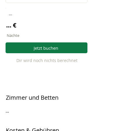
...
... €
Nächte
Jetzt buchen
Dir wird noch nichts berechnet
Zimmer und Betten
...
Kosten & Gebühren