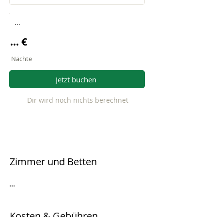
...
... €
Nächte
Jetzt buchen
Dir wird noch nichts berechnet
Zimmer und Betten
...
Kosten & Gebühren