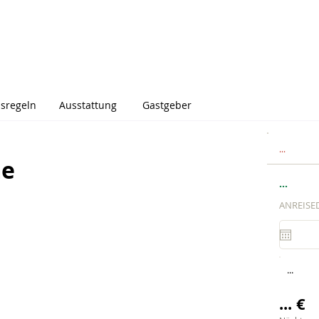
sregeln
Ausstattung
Gastgeber
...
me
...
ANREISE
...
... €