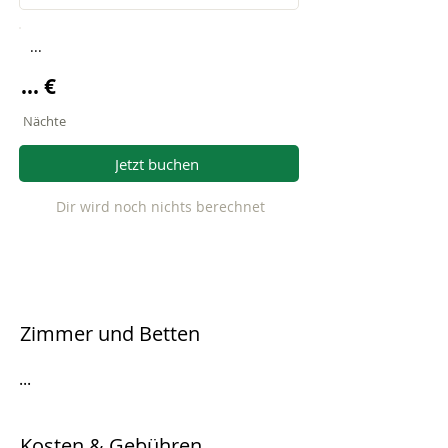
...
... €
Nächte
Jetzt buchen
Dir wird noch nichts berechnet
Zimmer und Betten
...
Kosten & Gebühren