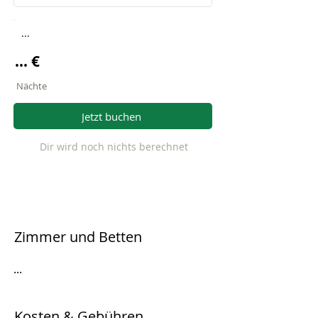
...
... €
Nächte
Jetzt buchen
Dir wird noch nichts berechnet
Zimmer und Betten
...
Kosten & Gebühren