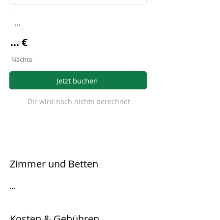
...
... €
Nächte
Jetzt buchen
Dir wird noch nichts berechnet
Zimmer und Betten
...
Kosten & Gebühren