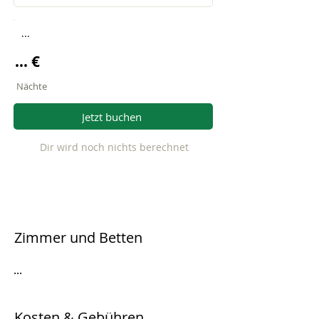
...
... €
Nächte
Jetzt buchen
Dir wird noch nichts berechnet
Zimmer und Betten
...
Kosten & Gebühren