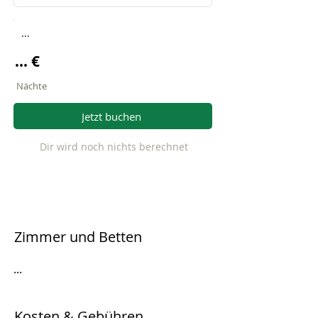
...
... €
Nächte
Jetzt buchen
Dir wird noch nichts berechnet
Zimmer und Betten
...
Kosten & Gebühren