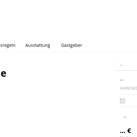
sregeln
Ausstattung
Gastgeber
...
me
...
ANREISE
...
... €