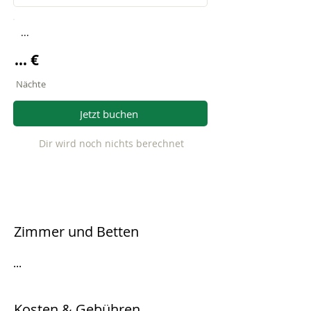
...
... €
Nächte
Jetzt buchen
Dir wird noch nichts berechnet
Zimmer und Betten
...
Kosten & Gebühren