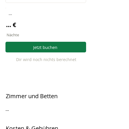
...
... €
Nächte
Jetzt buchen
Dir wird noch nichts berechnet
Zimmer und Betten
...
Kosten & Gebühren