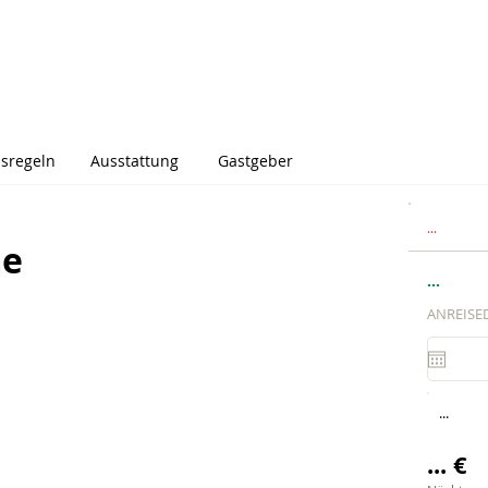
sregeln
Ausstattung
Gastgeber
...
me
...
ANREISE
...
... €