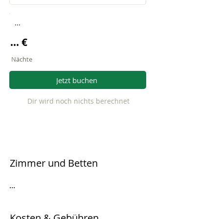
...
... €
Nächte
Jetzt buchen
Dir wird noch nichts berechnet
Zimmer und Betten
...
Kosten & Gebühren