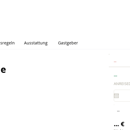
sregeln
Ausstattung
Gastgeber
...
me
...
ANREISE
...
... €