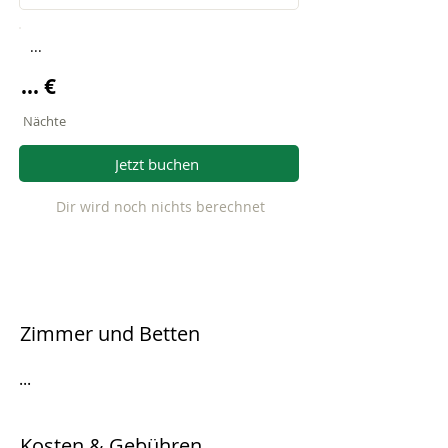
...
... €
Nächte
Jetzt buchen
Dir wird noch nichts berechnet
Zimmer und Betten
...
Kosten & Gebühren