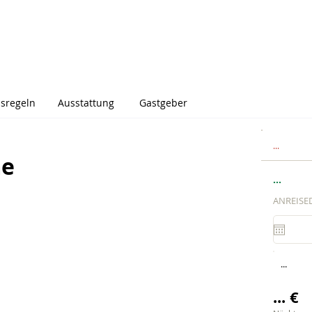
sregeln
Ausstattung
Gastgeber
...
me
...
ANREISE
...
... €