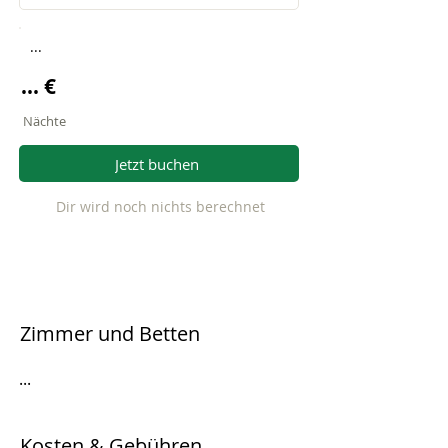
...
... €
Nächte
Jetzt buchen
Dir wird noch nichts berechnet
Zimmer und Betten
...
Kosten & Gebühren