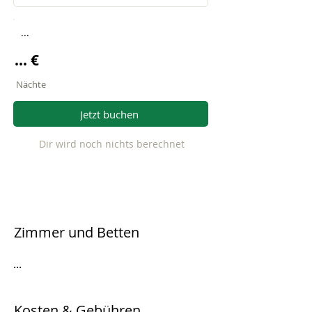
...
... €
Nächte
Jetzt buchen
Dir wird noch nichts berechnet
Zimmer und Betten
...
Kosten & Gebühren