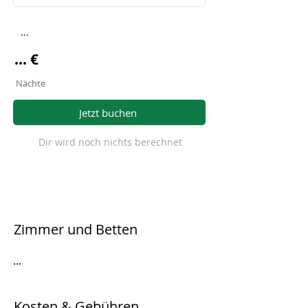
...
... €
Nächte
Jetzt buchen
Dir wird noch nichts berechnet
Zimmer und Betten
...
Kosten & Gebühren