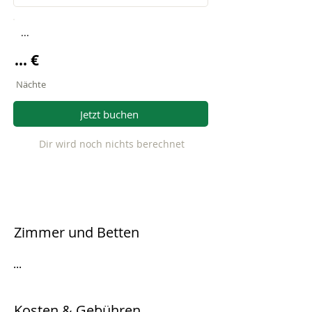
...
... €
Nächte
Jetzt buchen
Dir wird noch nichts berechnet
Zimmer und Betten
...
Kosten & Gebühren