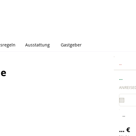
sregeln
Ausstattung
Gastgeber
...
me
...
ANREISE
...
... €