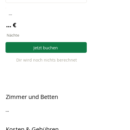
...
... €
Nächte
Jetzt buchen
Dir wird noch nichts berechnet
Zimmer und Betten
...
Kosten & Gebühren