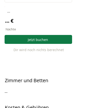
...
... €
Nächte
Jetzt buchen
Dir wird noch nichts berechnet
Zimmer und Betten
...
Kosten & Gebühren