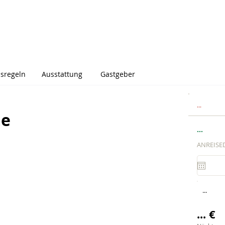
sregeln
Ausstattung
Gastgeber
...
me
...
ANREISE
...
... €