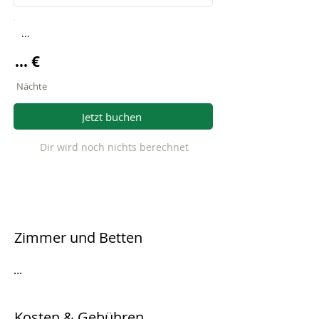
...
... €
Nächte
Jetzt buchen
Dir wird noch nichts berechnet
Zimmer und Betten
...
Kosten & Gebühren