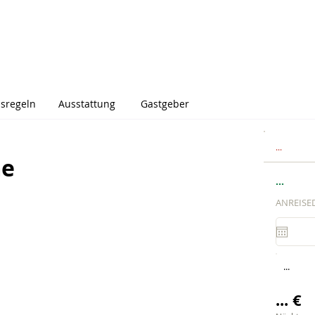
sregeln
Ausstattung
Gastgeber
...
me
...
ANREISE
...
... €