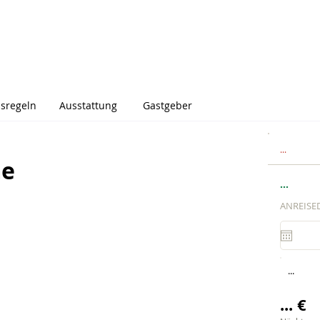
sregeln
Ausstattung
Gastgeber
...
me
...
ANREISE
...
... €