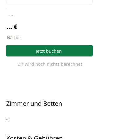
...
... €
Nächte
Jetzt buchen
Dir wird noch nichts berechnet
Zimmer und Betten
...
Kosten & Gebühren