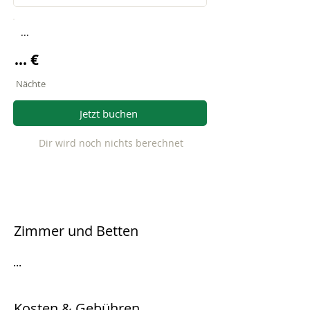
...
... €
Nächte
Jetzt buchen
Dir wird noch nichts berechnet
Zimmer und Betten
...
Kosten & Gebühren