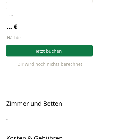
...
... €
Nächte
Jetzt buchen
Dir wird noch nichts berechnet
Zimmer und Betten
...
Kosten & Gebühren