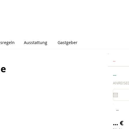
sregeln
Ausstattung
Gastgeber
...
me
...
ANREISE
...
... €