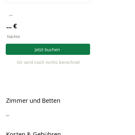
...
... €
Nächte
Jetzt buchen
Dir wird noch nichts berechnet
Zimmer und Betten
...
Kosten & Gebühren