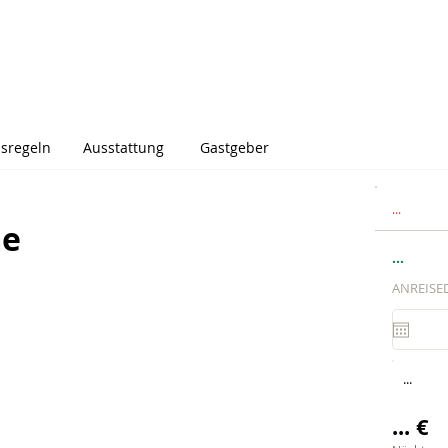
sregeln
Ausstattung
Gastgeber
...
me
...
ANREISE
...
... €