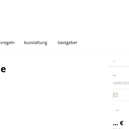
sregeln
Ausstattung
Gastgeber
...
me
...
ANREISE
...
... €