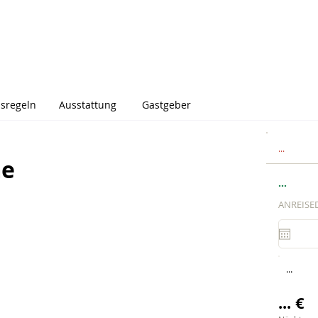
sregeln
Ausstattung
Gastgeber
...
me
...
ANREISE
...
... €