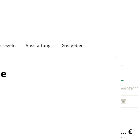
sregeln
Ausstattung
Gastgeber
...
me
...
ANREISE
...
... €