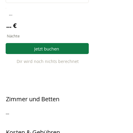
...
... €
Nächte
Jetzt buchen
Dir wird noch nichts berechnet
Zimmer und Betten
...
Kosten & Gebühren