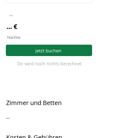
...
... €
Nächte
Jetzt buchen
Dir wird noch nichts berechnet
Zimmer und Betten
...
Kosten & Gebühren