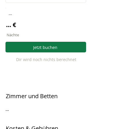
...
... €
Nächte
Jetzt buchen
Dir wird noch nichts berechnet
Zimmer und Betten
...
Kosten & Gebühren