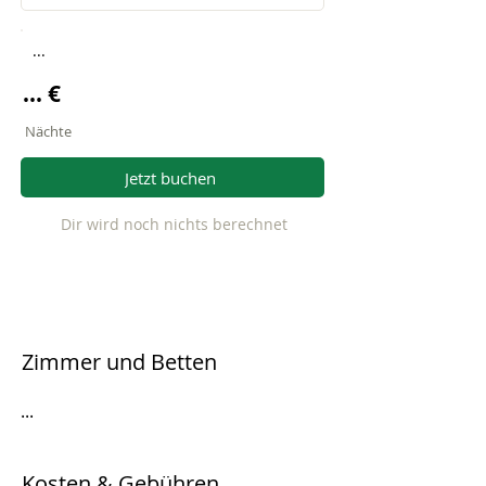
...
... €
Nächte
Jetzt buchen
Dir wird noch nichts berechnet
Zimmer und Betten
...
Kosten & Gebühren