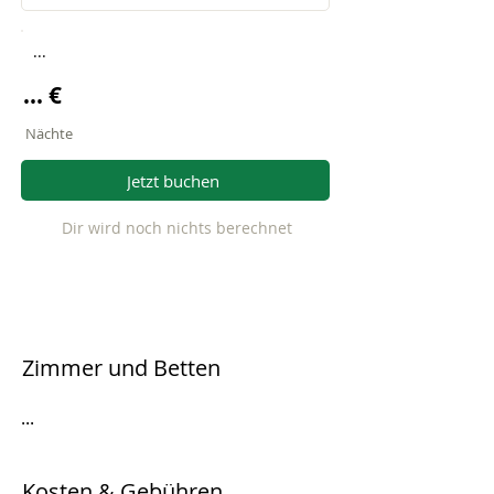
...
... €
Nächte
Jetzt buchen
Dir wird noch nichts berechnet
Zimmer und Betten
...
Kosten & Gebühren