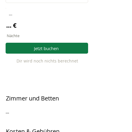
...
... €
Nächte
Jetzt buchen
Dir wird noch nichts berechnet
Zimmer und Betten
...
Kosten & Gebühren