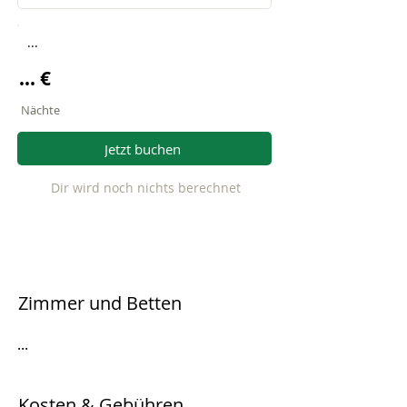
...
... €
Nächte
Jetzt buchen
Dir wird noch nichts berechnet
Zimmer und Betten
...
Kosten & Gebühren