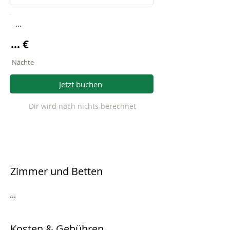
...
... €
Nächte
Jetzt buchen
Dir wird noch nichts berechnet
Zimmer und Betten
...
Kosten & Gebühren