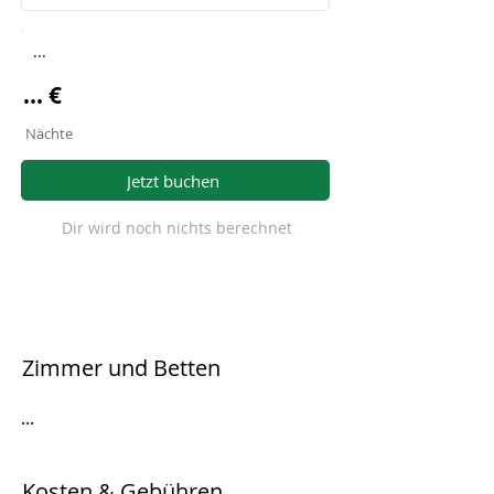
...
... €
Nächte
Jetzt buchen
Dir wird noch nichts berechnet
Zimmer und Betten
...
Kosten & Gebühren