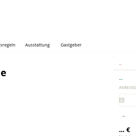
sregeln
Ausstattung
Gastgeber
...
me
...
ANREISE
...
... €