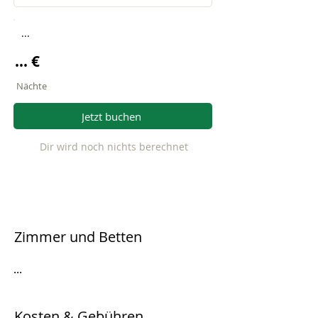
...
... €
Nächte
Jetzt buchen
Dir wird noch nichts berechnet
Zimmer und Betten
...
Kosten & Gebühren