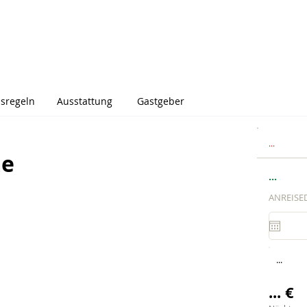
sregeln
Ausstattung
Gastgeber
...
me
...
ANREISE
...
... €