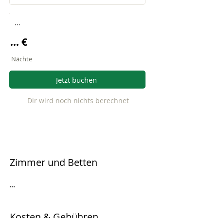
...
... €
Nächte
Jetzt buchen
Dir wird noch nichts berechnet
Zimmer und Betten
...
Kosten & Gebühren